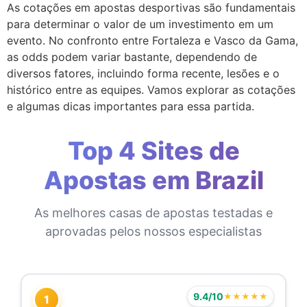
As cotações em apostas desportivas são fundamentais
para determinar o valor de um investimento em um
evento. No confronto entre Fortaleza e Vasco da Gama,
as odds podem variar bastante, dependendo de
diversos fatores, incluindo forma recente, lesões e o
histórico entre as equipes. Vamos explorar as cotações
e algumas dicas importantes para essa partida.
Top 4 Sites de
Apostas em Brazil
As melhores casas de apostas testadas e
aprovadas pelos nossos especialistas
9.4/10
★★★★★
1