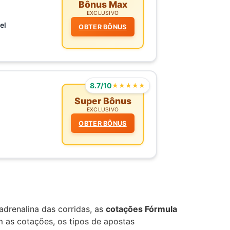
Bônus Max
EXCLUSIVO
el
OBTER BÔNUS
8.7/10
★★★★★
Super Bônus
EXCLUSIVO
OBTER BÔNUS
drenalina das corridas, as
cotações Fórmula
 as cotações, os tipos de apostas