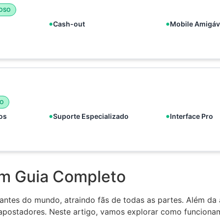
OSO
Cash-out
Mobile Amigáv
TO
os
Suporte Especializado
Interface Pro
Um Guia Completo
ntes do mundo, atraindo fãs de todas as partes. Além da a
postadores. Neste artigo, vamos explorar como funcionam