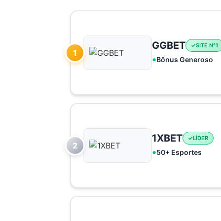
GGBET
SITE N°1
1
Bônus Generoso
1XBET
LÍDER
2
50+ Esportes