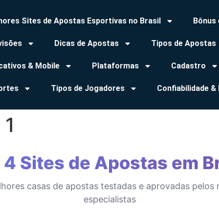
hores Sites de Apostas Esportivas no Brasil
Bônus 
visões
Dicas de Apostas
Tipos de Apostas
cativos & Mobile
Plataformas
Cadastro
ortes
Tipos de Jogadores
Confiabilidade 
 1
 4 Sites de Apostas em Br
hores casas de apostas testadas e aprovadas pelos
especialistas