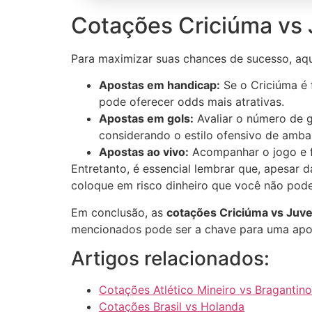
Cotações Criciúma vs 
Para maximizar suas chances de sucesso, aqu
Apostas em handicap:
Se o Criciúma é 
pode oferecer odds mais atrativas.
Apostas em gols:
Avaliar o número de g
considerando o estilo ofensivo de amba
Apostas ao vivo:
Acompanhar o jogo e f
Entretanto, é essencial lembrar que, apesar 
coloque em risco dinheiro que você não pode
Em conclusão, as
cotações Criciúma vs Juv
mencionados pode ser a chave para uma apos
Artigos relacionados:
Cotações Atlético Mineiro vs Bragantino
Cotações Brasil vs Holanda