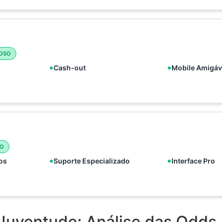
OSO
Cash-out
Mobile Amigáv
TO
os
Suporte Especializado
Interface Pro
Juventude: Análise das Odds