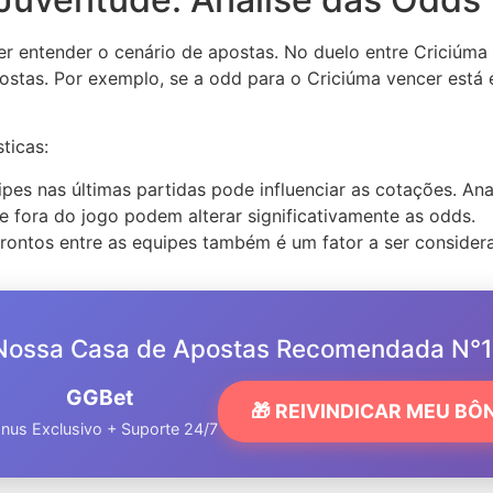
r entender o cenário de apostas. No duelo entre Criciúma
ostas. Por exemplo, se a odd para o Criciúma vencer está 
ticas:
s nas últimas partidas pode influenciar as cotações. Anal
fora do jogo podem alterar significativamente as odds.
rontos entre as equipes também é um fator a ser consider
Nossa Casa de Apostas Recomendada N°1
GGBet
🎁 REIVINDICAR MEU BÔ
nus Exclusivo + Suporte 24/7