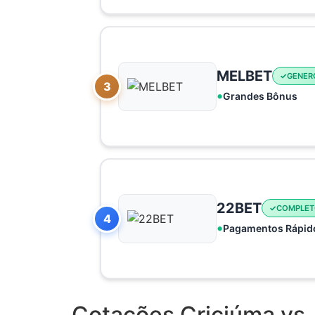
MELBET
GENER
3
Grandes Bônus
22BET
COMPLE
4
Pagamentos Rápid
Cotações Criciúma vs 