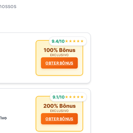
 nossos
9.4/10
★★★★★
100% Bônus
EXCLUSIVO
OBTER BÔNUS
9.1/10
★★★★★
200% Bônus
EXCLUSIVO
Vivo
OBTER BÔNUS