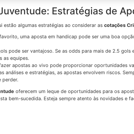
Juventude: Estratégias de Ap
i estão algumas estratégias ao considerar as
cotações Cr
favorito, uma aposta em handicap pode ser uma boa opção
ols pode ser vantajoso. Se as odds para mais de 2.5 gols
s as equipes.
azer apostas ao vivo pode proporcionar oportunidades v
das análises e estratégias, as apostas envolvem riscos. S
 perder.
entude
oferecem um leque de oportunidades para os aposta
ta bem-sucedida. Esteja sempre atento às novidades e faç