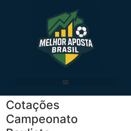
Cotações
Campeonato