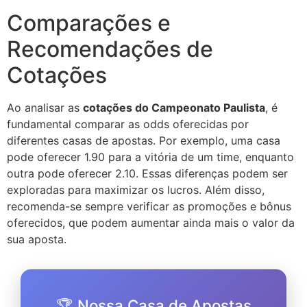
Comparações e
Recomendações de
Cotações
Ao analisar as
cotações do Campeonato Paulista
, é
fundamental comparar as odds oferecidas por
diferentes casas de apostas. Por exemplo, uma casa
pode oferecer 1.90 para a vitória de um time, enquanto
outra pode oferecer 2.10. Essas diferenças podem ser
exploradas para maximizar os lucros. Além disso,
recomenda-se sempre verificar as promoções e bônus
oferecidos, que podem aumentar ainda mais o valor da
sua aposta.
🏆 Nossa Casa de Apostas