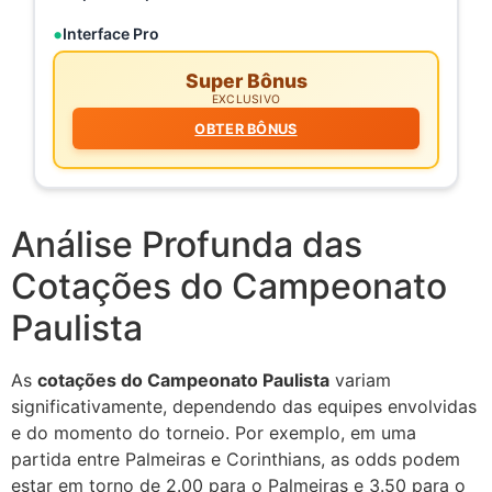
Interface Pro
Super Bônus
EXCLUSIVO
OBTER BÔNUS
Análise Profunda das
Cotações do Campeonato
Paulista
As
cotações do Campeonato Paulista
variam
significativamente, dependendo das equipes envolvidas
e do momento do torneio. Por exemplo, em uma
partida entre Palmeiras e Corinthians, as odds podem
estar em torno de 2.00 para o Palmeiras e 3.50 para o