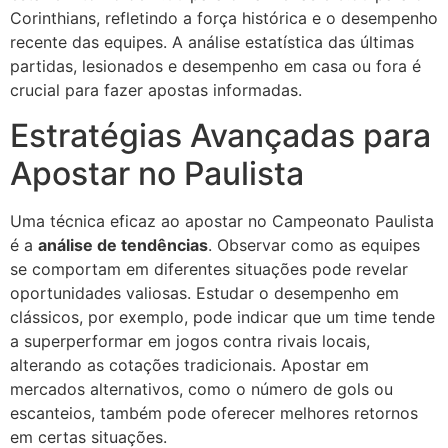
Corinthians, refletindo a força histórica e o desempenho
recente das equipes. A análise estatística das últimas
partidas, lesionados e desempenho em casa ou fora é
crucial para fazer apostas informadas.
Estratégias Avançadas para
Apostar no Paulista
Uma técnica eficaz ao apostar no Campeonato Paulista
é a
análise de tendências
. Observar como as equipes
se comportam em diferentes situações pode revelar
oportunidades valiosas. Estudar o desempenho em
clássicos, por exemplo, pode indicar que um time tende
a superperformar em jogos contra rivais locais,
alterando as cotações tradicionais. Apostar em
mercados alternativos, como o número de gols ou
escanteios, também pode oferecer melhores retornos
em certas situações.