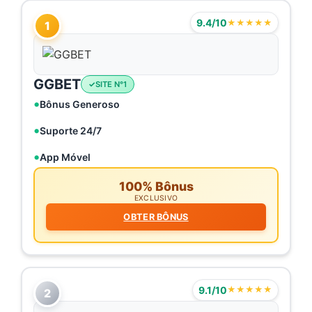
9.4/10
★★★★★
1
GGBET
SITE N°1
Bônus Generoso
Suporte 24/7
App Móvel
100% Bônus
EXCLUSIVO
OBTER BÔNUS
9.1/10
★★★★★
2