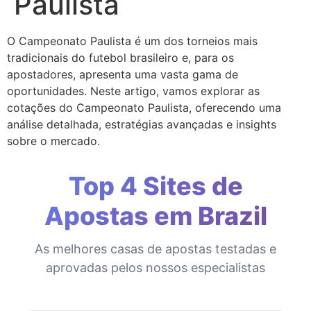
Paulista
O Campeonato Paulista é um dos torneios mais
tradicionais do futebol brasileiro e, para os
apostadores, apresenta uma vasta gama de
oportunidades. Neste artigo, vamos explorar as
cotações do Campeonato Paulista, oferecendo uma
análise detalhada, estratégias avançadas e insights
sobre o mercado.
Top 4 Sites de
Apostas em Brazil
As melhores casas de apostas testadas e
aprovadas pelos nossos especialistas