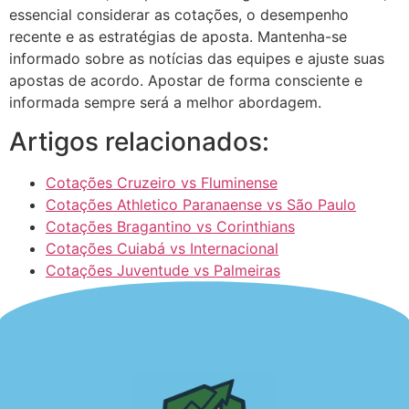
essencial considerar as cotações, o desempenho
recente e as estratégias de aposta. Mantenha-se
informado sobre as notícias das equipes e ajuste suas
apostas de acordo. Apostar de forma consciente e
informada sempre será a melhor abordagem.
Artigos relacionados:
Cotações Cruzeiro vs Fluminense
Cotações Athletico Paranaense vs São Paulo
Cotações Bragantino vs Corinthians
Cotações Cuiabá vs Internacional
Cotações Juventude vs Palmeiras