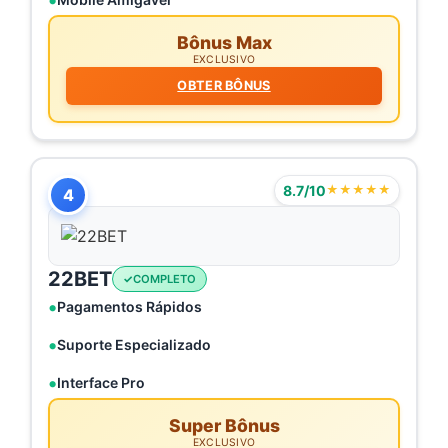
Bônus Max
EXCLUSIVO
OBTER BÔNUS
8.7/10
★★★★★
4
22BET
COMPLETO
Pagamentos Rápidos
Suporte Especializado
Interface Pro
Super Bônus
EXCLUSIVO