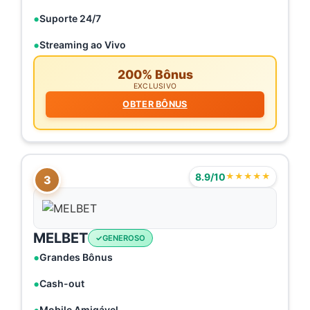
Suporte 24/7
Streaming ao Vivo
200% Bônus
EXCLUSIVO
OBTER BÔNUS
8.9/10
★★★★★
3
MELBET
GENEROSO
Grandes Bônus
Cash-out
Mobile Amigável