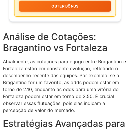
OBTER BÔNUS
Análise de Cotações:
Bragantino vs Fortaleza
Atualmente, as cotações para o jogo entre Bragantino e
Fortaleza estão em constante evolução, refletindo o
desempenho recente das equipes. Por exemplo, se o
Bragantino for um favorito, as odds podem estar em
torno de 2.10, enquanto as odds para uma vitória do
Fortaleza podem estar em torno de 3.50. É crucial
observar essas flutuações, pois elas indicam a
percepção de valor do mercado.
Estratégias Avançadas para