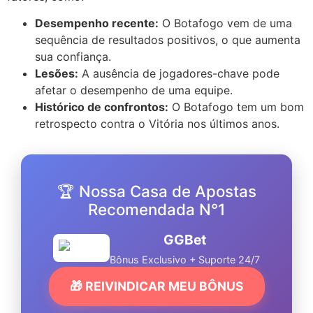
Desempenho recente:
O Botafogo vem de uma
sequência de resultados positivos, o que aumenta
sua confiança.
Lesões:
A ausência de jogadores-chave pode
afetar o desempenho de uma equipe.
Histórico de confrontos:
O Botafogo tem um bom
retrospecto contra o Vitória nos últimos anos.
🏆 Nossa Casa de Apostas
Recomendada N°1
GGBet
Bônus Exclusivo + Suporte 24/7
🎁 REIVINDICAR MEU BÔNUS