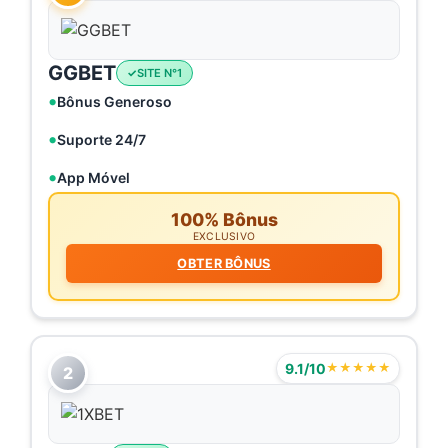
GGBET
SITE N°1
Bônus Generoso
Suporte 24/7
App Móvel
100% Bônus
EXCLUSIVO
OBTER BÔNUS
9.1/10
★★★★★
2