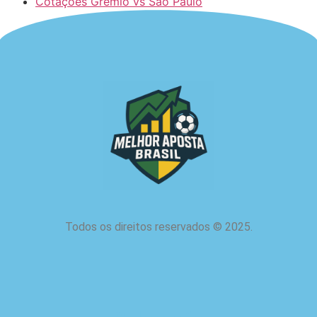
Cotações Grêmio vs São Paulo
Todos os direitos reservados
©
2025.