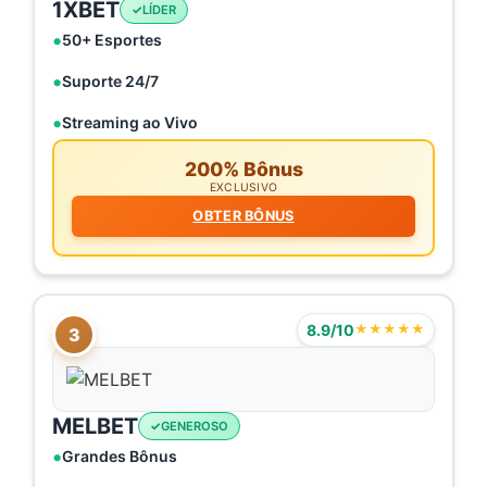
1XBET
LÍDER
50+ Esportes
Suporte 24/7
Streaming ao Vivo
200% Bônus
EXCLUSIVO
OBTER BÔNUS
8.9/10
★★★★★
3
MELBET
GENEROSO
Grandes Bônus