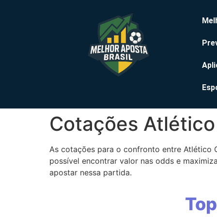
Mel
Pre
Apli
Esp
Cotações Atlétic
As cotações para o confronto entre Atlético
possível encontrar valor nas odds e maximiza
apostar nessa partida.
Top