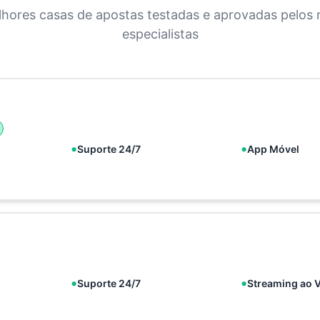
hores casas de apostas testadas e aprovadas pelos
especialistas
Suporte 24/7
App Móvel
Suporte 24/7
Streaming ao 