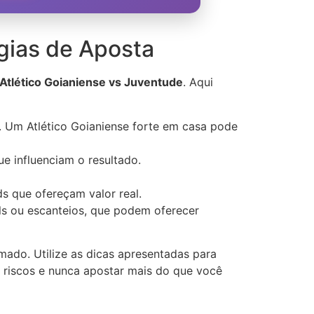
gias de Aposta
Atlético Goianiense vs Juventude
. Aqui
 Um Atlético Goianiense forte em casa pode
e influenciam o resultado.
 que ofereçam valor real.
ls ou escanteios, que podem oferecer
ormado. Utilize as dicas apresentadas para
 riscos e nunca apostar mais do que você