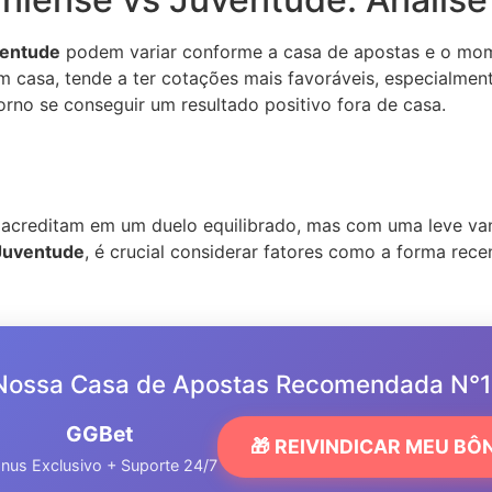
ventude
podem variar conforme a casa de apostas e o mom
m casa, tende a ter cotações mais favoráveis, especialment
rno se conseguir um resultado positivo fora de casa.
 acreditam em um duelo equilibrado, mas com uma leve van
 Juventude
, é crucial considerar fatores como a forma rece
Nossa Casa de Apostas Recomendada N°1
GGBet
🎁 REIVINDICAR MEU BÔ
nus Exclusivo + Suporte 24/7