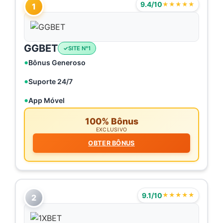
9.4/10
★★★★★
1
GGBET
SITE N°1
Bônus Generoso
Suporte 24/7
App Móvel
100% Bônus
EXCLUSIVO
OBTER BÔNUS
9.1/10
★★★★★
2