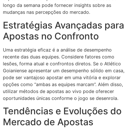
longo da semana pode fornecer insights sobre as
mudanças nas percepções do mercado.
Estratégias Avançadas para
Apostas no Confronto
Uma estratégia eficaz é a análise de desempenho
recente das duas equipes. Considere fatores como
lesões, forma atual e confrontos diretos. Se o Atlético
Goianiense apresentar um desempenho sólido em casa,
pode ser vantajoso apostar em uma vitória e explorar
opções como “ambas as equipes marcam”. Além disso,
utilizar métodos de apostas ao vivo pode oferecer
oportunidades únicas conforme o jogo se desenrola.
Tendências e Evoluções do
Mercado de Apostas