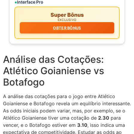
Interface Pro
Super Bônus
EXCLUSIVO
OBTER BÔNUS
Análise das Cotações:
Atlético Goianiense vs
Botafogo
A análise das cotações para o jogo entre Atlético
Goianiense e Botafogo revela um equilíbrio interessante.
As odds iniciais podem variar, mas, por exemplo, se o
Atlético Goianiense tiver uma cotação de
2.30
para
vencer, e o Botafogo estiver em
3.10
, isso indica uma
expectativa de competitividade. Estudar as odds ao