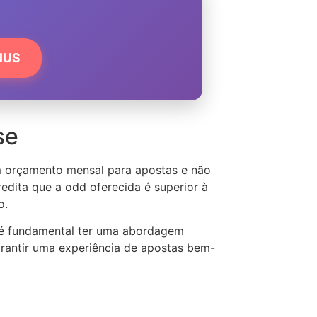
NUS
se
um orçamento mensal para apostas e não
edita que a odd oferecida é superior à
o.
 é fundamental ter uma abordagem
garantir uma experiência de apostas bem-