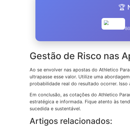
🏆 
Bô
Gestão de Risco nas A
Ao se envolver nas apostas do Athletico Par
ultrapasse esse valor. Utilize uma abordage
probabilidade real do resultado ocorrer. Iss
Em conclusão, as cotações do Athletico Par
estratégica e informada. Fique atento às ten
sucedida e sustentável.
Artigos relacionados: