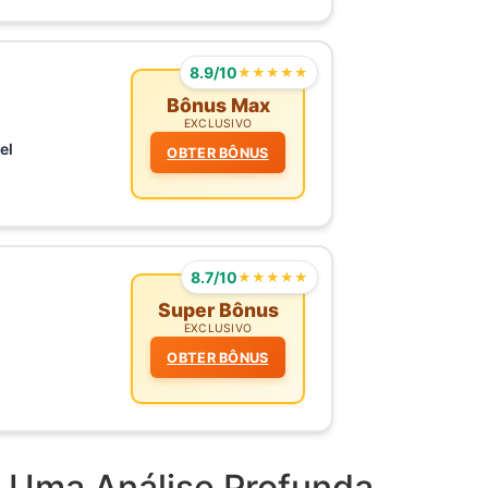
8.9/10
★★★★★
Bônus Max
EXCLUSIVO
el
OBTER BÔNUS
8.7/10
★★★★★
Super Bônus
EXCLUSIVO
OBTER BÔNUS
 Uma Análise Profunda