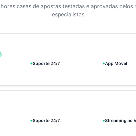
hores casas de apostas testadas e aprovadas pelos
especialistas
Suporte 24/7
App Móvel
Suporte 24/7
Streaming ao 