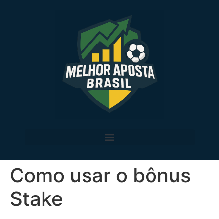
Como usar o bônus
Stake