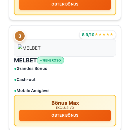
OBTER BÔNUS
8.9/10
★★★★★
3
MELBET
GENEROSO
Grandes Bônus
Cash-out
Mobile Amigável
Bônus Max
EXCLUSIVO
OBTER BÔNUS