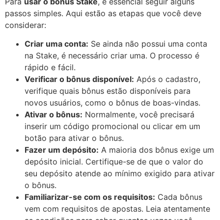
Para
usar o bônus Stake
, é essencial seguir alguns
passos simples. Aqui estão as etapas que você deve
considerar:
Criar uma conta:
Se ainda não possui uma conta
na Stake, é necessário criar uma. O processo é
rápido e fácil.
Verificar o bônus disponível:
Após o cadastro,
verifique quais bônus estão disponíveis para
novos usuários, como o bônus de boas-vindas.
Ativar o bônus:
Normalmente, você precisará
inserir um código promocional ou clicar em um
botão para ativar o bônus.
Fazer um depósito:
A maioria dos bônus exige um
depósito inicial. Certifique-se de que o valor do
seu depósito atende ao mínimo exigido para ativar
o bônus.
Familiarizar-se com os requisitos:
Cada bônus
vem com requisitos de apostas. Leia atentamente