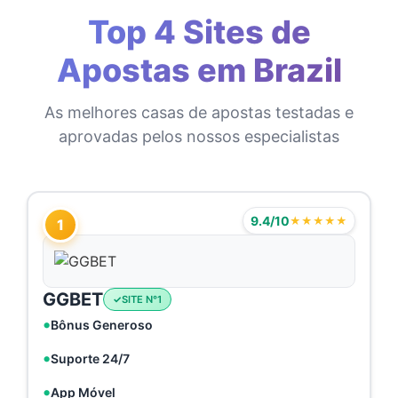
Top 4 Sites de
Apostas em Brazil
As melhores casas de apostas testadas e
aprovadas pelos nossos especialistas
9.4/10
★★★★★
1
GGBET
SITE N°1
Bônus Generoso
Suporte 24/7
App Móvel