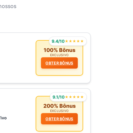
 nossos
9.4/10
★★★★★
100% Bônus
EXCLUSIVO
OBTER BÔNUS
9.1/10
★★★★★
200% Bônus
EXCLUSIVO
Vivo
OBTER BÔNUS