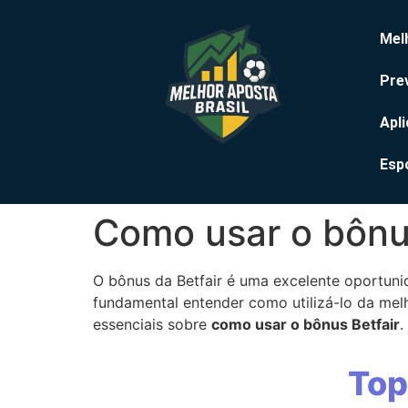
Mel
Pre
Apli
Esp
Como usar o bônus
O bônus da Betfair é uma excelente oportuni
fundamental entender como utilizá-lo da melh
essenciais sobre
como usar o bônus Betfair
.
Top