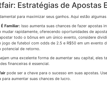
air: Estratégias de Apostas 
undamental para maximizar seus ganhos. Aqui estão alguma
É Familiar:
Isso aumenta suas chances de fazer apostas i
mudar rapidamente, oferecendo oportunidades de apostas
ostar todo o bônus em um único evento, considere dividir
jogo de futebol com odds de 2.5 e R$50 em um evento de 
 potencial de retorno.
sejam uma excelente forma de aumentar seu capital, eles
des financeiras é essencial.
air
pode ser a chave para o sucesso em suas apostas. Use 
a para aumentar suas chances de lucro.