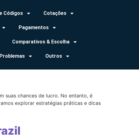
e Códigos
Cotações
Pagamentos
Comparativos & Escolha
& Problemas
Outros
m suas chances de lucro. No entanto, é
vamos explorar estratégias práticas e dicas
azil