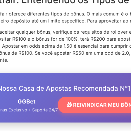
tfair oferece diferentes tipos de bônus. O mais comum é o
ro depósito até um limite específico. Para aproveitar ao 
ceitar qualquer bônus, verifique os requisitos de rollover
itar R$100 e o bônus for de 100%, terá R$200 para aposta
:
Apostar em odds acima de 1.50 é essencial para cumprir os
nus de R$100. Se você apostar R$50 em uma odd de 2.0, 
nte.
Nossa Casa de Apostas Recomendada N°1
GGBet
🎁 REIVINDICAR MEU BÔ
nus Exclusivo + Suporte 24/7