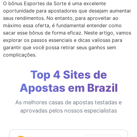
O bônus Esportes da Sorte é uma excelente
oportunidade para apostadores que desejam aumentar
seus rendimentos. No entanto, para aproveitar ao
máximo essa oferta, é fundamental entender como
sacar esse bônus de forma eficaz. Neste artigo, vamos
explorar os passos essenciais e dicas valiosas para
garantir que você possa retirar seus ganhos sem
complicações.
Top 4 Sites de
Apostas em Brazil
As melhores casas de apostas testadas e
aprovadas pelos nossos especialistas