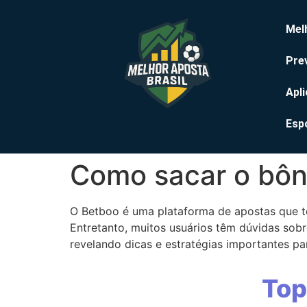
Mel
Pre
Apli
Esp
Como sacar o bô
O Betboo é uma plataforma de apostas que te
Entretanto, muitos usuários têm dúvidas sob
revelando dicas e estratégias importantes pa
Top