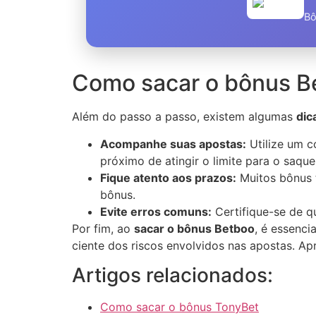
Bô
Como sacar o bônus Be
Além do passo a passo, existem algumas
dic
Acompanhe suas apostas:
Utilize um co
próximo de atingir o limite para o saque
Fique atento aos prazos:
Muitos bônus t
bônus.
Evite erros comuns:
Certifique-se de qu
Por fim, ao
sacar o bônus Betboo
, é essenci
ciente dos riscos envolvidos nas apostas. A
Artigos relacionados:
Como sacar o bônus TonyBet