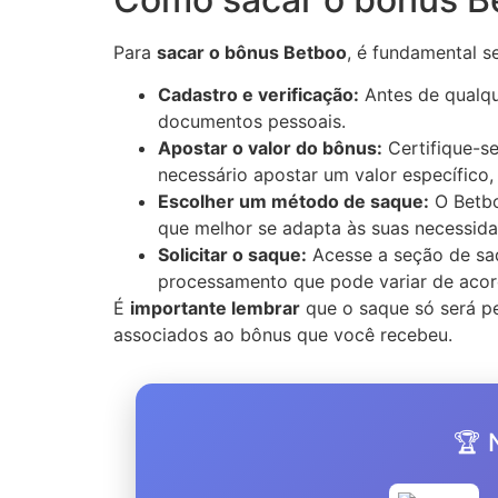
Para
sacar o bônus Betboo
, é fundamental s
Cadastro e verificação:
Antes de qualque
documentos pessoais.
Apostar o valor do bônus:
Certifique-se
necessário apostar um valor específico
Escolher um método de saque:
O Betbo
que melhor se adapta às suas necessida
Solicitar o saque:
Acesse a seção de saq
processamento que pode variar de aco
É
importante lembrar
que o saque só será pe
associados ao bônus que você recebeu.
🏆 