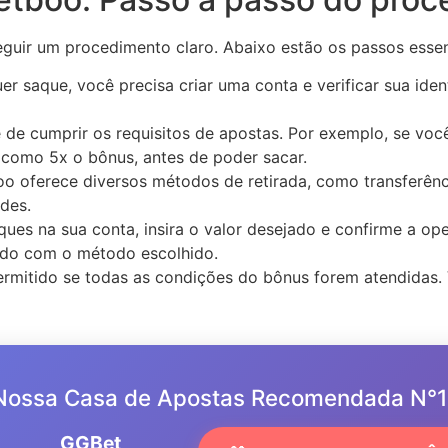
eguir um procedimento claro. Abaixo estão os passos essen
r saque, você precisa criar uma conta e verificar sua iden
 de cumprir os requisitos de apostas. Por exemplo, se vo
, como 5x o bônus, antes de poder sacar.
o oferece diversos métodos de retirada, como transferência
des.
ues na sua conta, insira o valor desejado e confirme a op
rdo com o método escolhido.
rmitido se todas as condições do bônus forem atendidas.
Nossa Casa de Apostas Recomendada N°1
GGBet