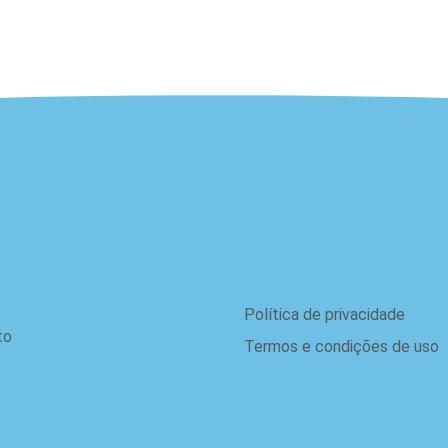
bre nós
Jurídica
e
Política de privacidade
to
Termos e condições de uso