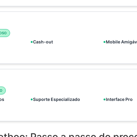
OSO
Cash-out
Mobile Amigáv
TO
os
Suporte Especializado
Interface Pro
tboo: Passo a passo do proc