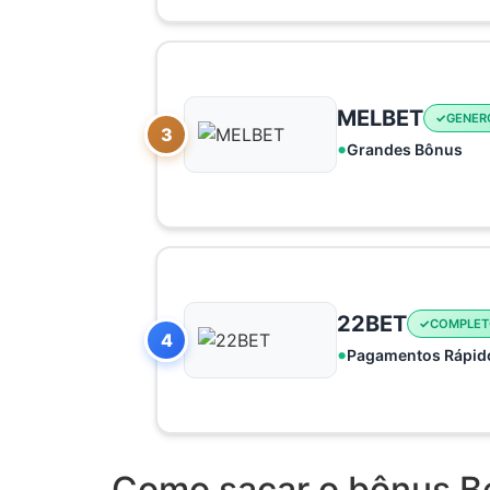
MELBET
GENER
3
Grandes Bônus
22BET
COMPLE
4
Pagamentos Rápid
Como sacar o bônus Be