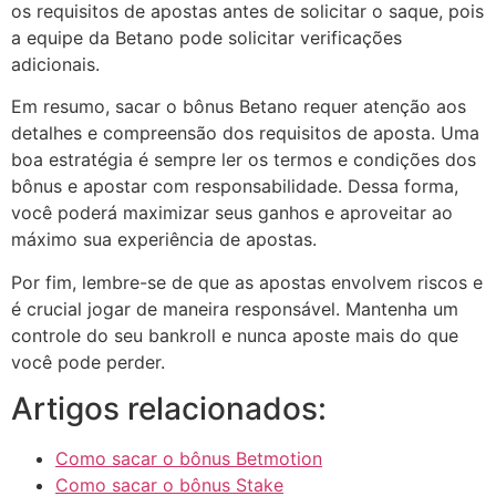
os requisitos de apostas antes de solicitar o saque, pois
a equipe da Betano pode solicitar verificações
adicionais.
Em resumo, sacar o bônus Betano requer atenção aos
detalhes e compreensão dos requisitos de aposta. Uma
boa estratégia é sempre ler os termos e condições dos
bônus e apostar com responsabilidade. Dessa forma,
você poderá maximizar seus ganhos e aproveitar ao
máximo sua experiência de apostas.
Por fim, lembre-se de que as apostas envolvem riscos e
é crucial jogar de maneira responsável. Mantenha um
controle do seu bankroll e nunca aposte mais do que
você pode perder.
Artigos relacionados:
Como sacar o bônus Betmotion
Como sacar o bônus Stake