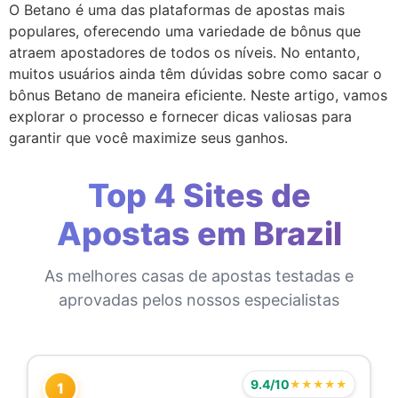
O Betano é uma das plataformas de apostas mais
populares, oferecendo uma variedade de bônus que
atraem apostadores de todos os níveis. No entanto,
muitos usuários ainda têm dúvidas sobre como sacar o
bônus Betano de maneira eficiente. Neste artigo, vamos
explorar o processo e fornecer dicas valiosas para
garantir que você maximize seus ganhos.
Top 4 Sites de
Apostas em Brazil
As melhores casas de apostas testadas e
aprovadas pelos nossos especialistas
9.4/10
★★★★★
1