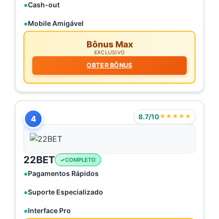
Cash-out
Mobile Amigável
Bônus Max
EXCLUSIVO
OBTER BÔNUS
8.7/10
★★★★★
4
22BET
COMPLETO
Pagamentos Rápidos
Suporte Especializado
Interface Pro