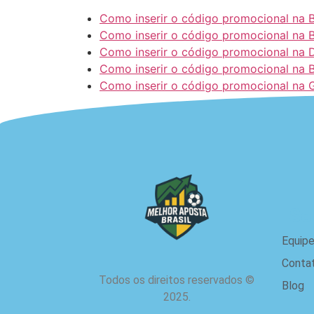
Como inserir o código promocional na B
Como inserir o código promocional na B
Como inserir o código promocional na 
Como inserir o código promocional na B
Como inserir o código promocional na G
So
Equip
Conta
Todos os direitos reservados
©
Blog
2025.