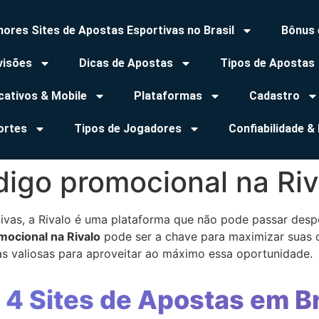
hores Sites de Apostas Esportivas no Brasil
Bônus 
visões
Dicas de Apostas
Tipos de Apostas
cativos & Mobile
Plataformas
Cadastro
ortes
Tipos de Jogadores
Confiabilidade 
digo promocional na Riv
tivas, a Rivalo é uma plataforma que não pode passar de
mocional na Rivalo
pode ser a chave para maximizar suas c
s valiosas para aproveitar ao máximo essa oportunidade.
 4 Sites de Apostas em Br