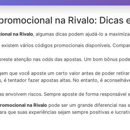
promocional na Rivalo: Dicas
ional na Rivalo
, algumas dicas podem ajudá-lo a maximiza
 existem vários códigos promocionais disponíveis. Compar
reste atenção nas odds das apostas. Um bom bônus pode s
em que você aposte um certo valor antes de poder retirar 
 é tentador fazer apostas altas. No entanto, é aconselháv
as envolvem riscos. Sempre aposte de forma responsável 
promocional na Rivalo
pode ser um grande diferencial nas 
ara que suas experiências sejam sempre positivas e lucrati