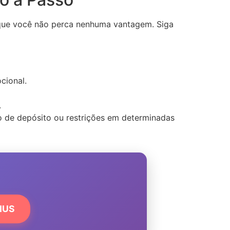
r que você não perca nenhuma vantagem. Siga
cional.
.
 de depósito ou restrições em determinadas
NUS