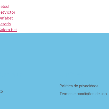
etsul
etVictor
Dafabet
etcris
alera.bet
bre nós
Jurídica
e
Política de privacidade
to
Termos e condições de uso