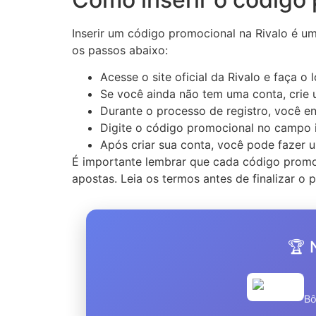
Inserir um código promocional na Rivalo é u
os passos abaixo:
Acesse o site oficial da Rivalo e faça o 
Se você ainda não tem uma conta, crie 
Durante o processo de registro, você e
Digite o código promocional no campo i
Após criar sua conta, você pode fazer 
É importante lembrar que cada código prom
apostas. Leia os termos antes de finalizar o 
🏆 
Bô