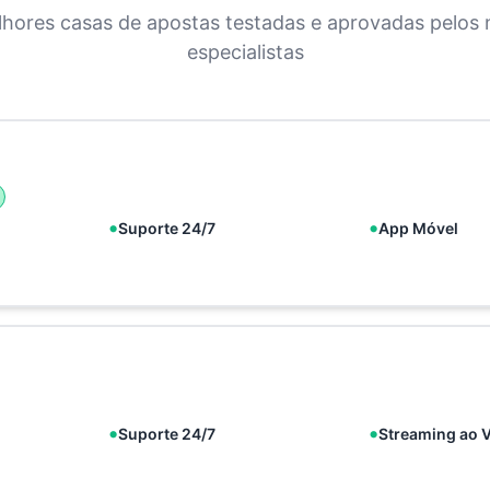
hores casas de apostas testadas e aprovadas pelos
especialistas
Suporte 24/7
App Móvel
Suporte 24/7
Streaming ao 