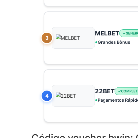
MELBET
GENER
3
Grandes Bônus
22BET
COMPLE
4
Pagamentos Rápid
Código voucher bwin: 