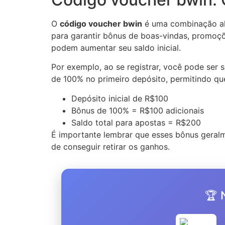
O
código voucher bwin
é uma combinação alf
para garantir bônus de boas-vindas, promoçõe
podem aumentar seu saldo inicial.
Por exemplo, ao se registrar, você pode ser 
de 100% no primeiro depósito, permitindo qu
Depósito inicial de R$100
Bônus de 100% = R$100 adicionais
Saldo total para apostas = R$200
É importante lembrar que esses bônus geralm
de conseguir retirar os ganhos.
🏆 