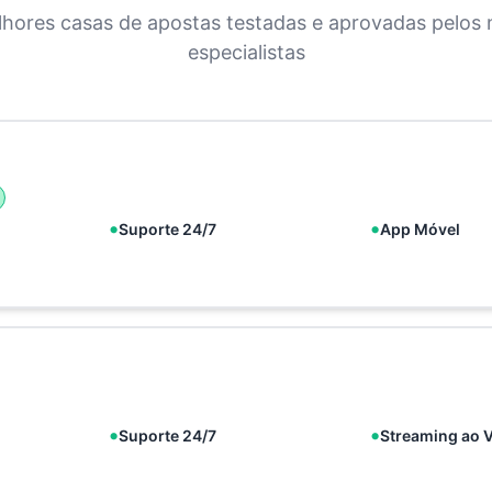
hores casas de apostas testadas e aprovadas pelos
especialistas
Suporte 24/7
App Móvel
Suporte 24/7
Streaming ao 