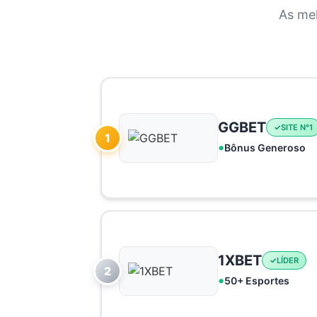
As mel
GGBET
SITE N°1
1
Bônus Generoso
1XBET
LÍDER
2
50+ Esportes