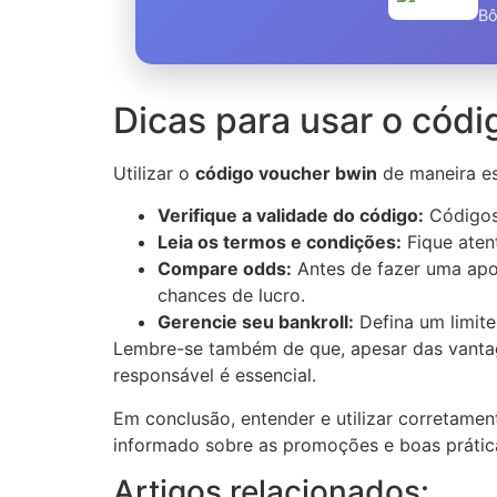
Bô
Dicas para usar o códi
Utilizar o
código voucher bwin
de maneira es
Verifique a validade do código:
Códigos 
Leia os termos e condições:
Fique aten
Compare odds:
Antes de fazer uma apo
chances de lucro.
Gerencie seu bankroll:
Defina um limite
Lembre-se também de que, apesar das vantag
responsável é essencial.
Em conclusão, entender e utilizar corretame
informado sobre as promoções e boas prátic
Artigos relacionados: