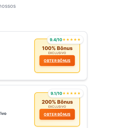
 nossos
9.4/10
★★★★★
100% Bônus
EXCLUSIVO
OBTER BÔNUS
9.1/10
★★★★★
200% Bônus
EXCLUSIVO
Vivo
OBTER BÔNUS