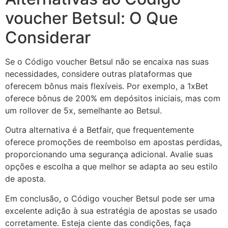
voucher Betsul: O Que
Considerar
Se o Código voucher Betsul não se encaixa nas suas
necessidades, considere outras plataformas que
oferecem bônus mais flexíveis. Por exemplo, a 1xBet
oferece bônus de 200% em depósitos iniciais, mas com
um rollover de 5x, semelhante ao Betsul.
Outra alternativa é a Betfair, que frequentemente
oferece promoções de reembolso em apostas perdidas,
proporcionando uma segurança adicional. Avalie suas
opções e escolha a que melhor se adapta ao seu estilo
de aposta.
Em conclusão, o Código voucher Betsul pode ser uma
excelente adição à sua estratégia de apostas se usado
corretamente. Esteja ciente das condições, faça