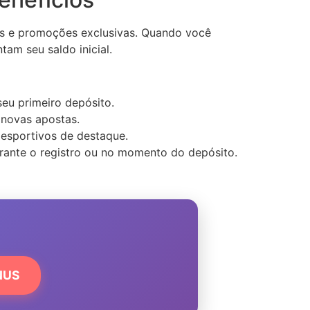
us e promoções exclusivas. Quando você
tam seu saldo inicial.
eu primeiro depósito.
 novas apostas.
esportivos de destaque.
urante o registro ou no momento do depósito.
NUS