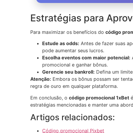
Estratégias para Aprov
Para maximizar os benefícios do
código pro
Estude as odds:
Antes de fazer suas apo
pode aumentar seus lucros.
Escolha eventos com maior potencial:
A
promocional e ganhar bônus.
Gerencie seu bankroll:
Defina um limite
Atenção:
Embora os bônus possam ser tentado
regra de ouro em qualquer plataforma.
Em conclusão, o
código promocional 1xBet
é
estratégias mencionadas e manter uma abord
Artigos relacionados:
Código promocional Pixbet