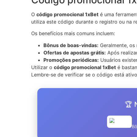
O
código promocional 1xBet
é uma ferrament
utiliza este código durante o registro ou na
Os benefícios mais comuns incluem:
Bônus de boas-vindas:
Geralmente, os 
Ofertas de apostas grátis:
Após realiza
Promoções periódicas:
Usuários existe
Utilizar o
código promocional 1xBet
é bastan
Lembre-se de verificar se o código está ativ
🏆 
Bô