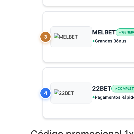
MELBET
GENER
3
Grandes Bônus
22BET
COMPLE
4
Pagamentos Rápid
Código promocional 1x