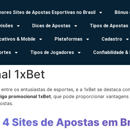
hores Sites de Apostas Esportivas no Brasil
Bônus 
visões
Dicas de Apostas
Tipos de Apostas
cativos & Mobile
Plataformas
Cadastro
ortes
Tipos de Jogadores
Confiabilidade 
al 1xBet
 entre os entusiastas de esportes, e a 1xBet se destaca c
igo promocional 1xBet
, que pode proporcionar vantagens 
ostas.
 4 Sites de Apostas em Br