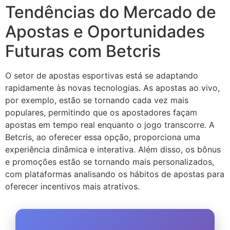
Tendências do Mercado de
Apostas e Oportunidades
Futuras com Betcris
O setor de apostas esportivas está se adaptando
rapidamente às novas tecnologias. As apostas ao vivo,
por exemplo, estão se tornando cada vez mais
populares, permitindo que os apostadores façam
apostas em tempo real enquanto o jogo transcorre. A
Betcris, ao oferecer essa opção, proporciona uma
experiência dinâmica e interativa. Além disso, os bônus
e promoções estão se tornando mais personalizados,
com plataformas analisando os hábitos de apostas para
oferecer incentivos mais atrativos.