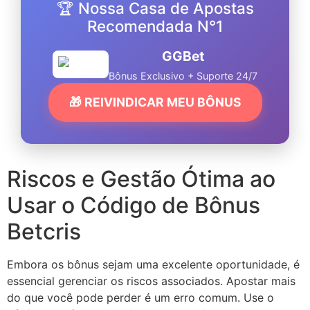
🏆 Nossa Casa de Apostas
Recomendada N°1
GGBet
Bônus Exclusivo + Suporte 24/7
🎁 REIVINDICAR MEU BÔNUS
Riscos e Gestão Ótima ao
Usar o Código de Bônus
Betcris
Embora os bônus sejam uma excelente oportunidade, é
essencial gerenciar os riscos associados. Apostar mais
do que você pode perder é um erro comum. Use o