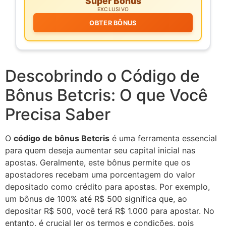
Super Bônus
EXCLUSIVO
OBTER BÔNUS
Descobrindo o Código de
Bônus Betcris: O que Você
Precisa Saber
O
código de bônus Betcris
é uma ferramenta essencial
para quem deseja aumentar seu capital inicial nas
apostas. Geralmente, este bônus permite que os
apostadores recebam uma porcentagem do valor
depositado como crédito para apostas. Por exemplo,
um bônus de 100% até R$ 500 significa que, ao
depositar R$ 500, você terá R$ 1.000 para apostar. No
entanto, é crucial ler os termos e condições, pois