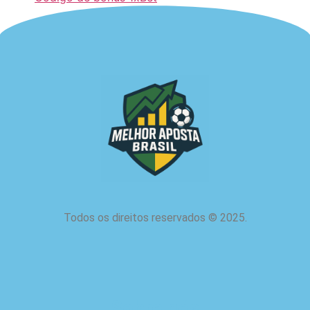
Todos os direitos reservados
©
2025.
Sobre nós