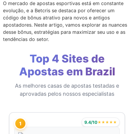
O mercado de apostas esportivas está em constante
evolução, e a Betcris se destaca por oferecer um
código de bônus atrativo para novos e antigos
apostadores. Neste artigo, vamos explorar as nuances
desse bônus, estratégias para maximizar seu uso e as
tendências do setor.
Top 4 Sites de
Apostas em Brazil
As melhores casas de apostas testadas e
aprovadas pelos nossos especialistas
9.4/10
★★★★★
1