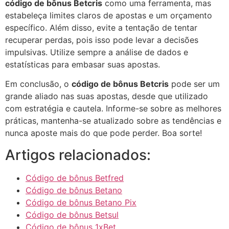
código de bônus Betcris
como uma ferramenta, mas
estabeleça limites claros de apostas e um orçamento
específico. Além disso, evite a tentação de tentar
recuperar perdas, pois isso pode levar a decisões
impulsivas. Utilize sempre a análise de dados e
estatísticas para embasar suas apostas.
Em conclusão, o
código de bônus Betcris
pode ser um
grande aliado nas suas apostas, desde que utilizado
com estratégia e cautela. Informe-se sobre as melhores
práticas, mantenha-se atualizado sobre as tendências e
nunca aposte mais do que pode perder. Boa sorte!
Artigos relacionados:
Código de bônus Betfred
Código de bônus Betano
Código de bônus Betano Pix
Código de bônus Betsul
Código de bônus 1xBet