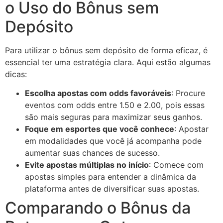
o Uso do Bônus sem
Depósito
Para utilizar o bônus sem depósito de forma eficaz, é
essencial ter uma estratégia clara. Aqui estão algumas
dicas:
Escolha apostas com odds favoráveis
: Procure
eventos com odds entre 1.50 e 2.00, pois essas
são mais seguras para maximizar seus ganhos.
Foque em esportes que você conhece
: Apostar
em modalidades que você já acompanha pode
aumentar suas chances de sucesso.
Evite apostas múltiplas no início
: Comece com
apostas simples para entender a dinâmica da
plataforma antes de diversificar suas apostas.
Comparando o Bônus da