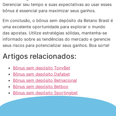
Gerenciar seu tempo e suas expectativas ao usar esses
bônus é essencial para maximizar seus ganhos.
Em conclusão, o bônus sem depósito da Betano Brasil é
uma excelente oportunidade para explorar o mundo
das apostas. Utilize estratégias sólidas, mantenha-se
informado sobre as tendências do mercado e gerencie
seus riscos para potencializar seus ganhos. Boa sorte!
Artigos relacionados:
Bônus sem depósito TonyBet
Bônus sem depósito Dafabet
Bônus sem depósito Betnacional
Bônus sem depósito Betboo
Bônus sem depósito Sportingbet