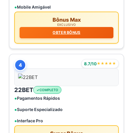
Mobile Amigável
Bônus Max
EXCLUSIVO
OBTER BÔNUS
8.7/10
★★★★★
4
22BET
COMPLETO
Pagamentos Rápidos
Suporte Especializado
Interface Pro