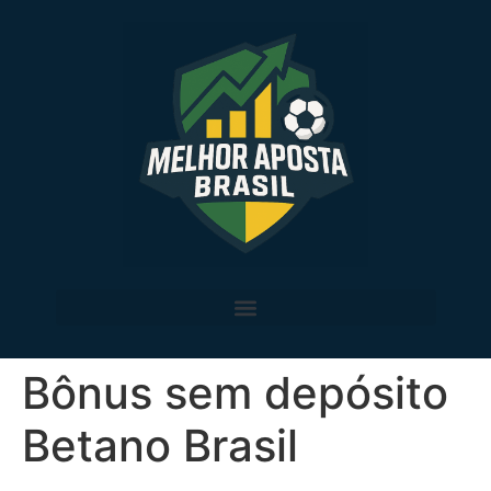
Bônus sem depósito
Betano Brasil