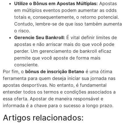
Utilize o Bônus em Apostas Múltiplas:
Apostas
em múltiplos eventos podem aumentar as odds
totais e, consequentemente, o retorno potencial.
Contudo, lembre-se de que isso também aumenta
o risco.
Gerencie Seu Bankroll:
É vital definir limites de
apostas e não arriscar mais do que você pode
perder. Um gerenciamento de bankroll eficaz
permite que você aposte de forma mais
consciente.
Por fim, o
bônus de inscrição Betano
é uma ótima
ferramenta para quem deseja iniciar sua jornada nas
apostas desportivas. No entanto, é fundamental
entender todos os termos e condições associados a
essa oferta. Apostar de maneira responsável e
informada é a chave para o sucesso a longo prazo.
Artigos relacionados: