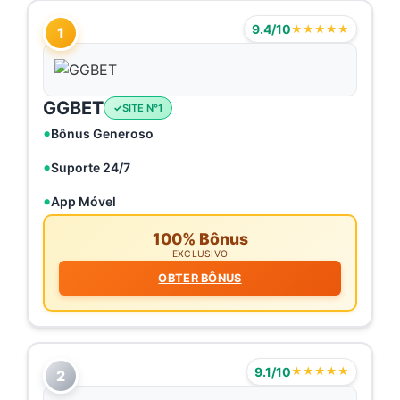
9.4/10
★★★★★
1
GGBET
SITE N°1
Bônus Generoso
Suporte 24/7
App Móvel
100% Bônus
EXCLUSIVO
OBTER BÔNUS
9.1/10
★★★★★
2