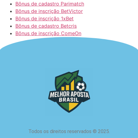
Bônus de cadastro Parimatch
Bônus de inscrição BetVictor
Bônus de inscrição 1xBet
Bônus de cadastro Betcris
Bônus de inscrição ComeOn
Todos os direitos reservados
©
2025.