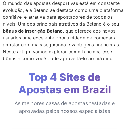
O mundo das apostas desportivas está em constante
evolução, e a Betano se destaca como uma plataforma
confiável e atrativa para apostadores de todos os
níveis. Um dos principais atrativos da Betano é o seu
bônus de inscrição Betano
, que oferece aos novos
usuários uma excelente oportunidade de começar a
apostar com mais segurança e vantagens financeiras.
Neste artigo, vamos explorar como funciona esse
bônus e como você pode aproveitá-lo ao máximo.
Top 4 Sites de
Apostas em Brazil
As melhores casas de apostas testadas e
aprovadas pelos nossos especialistas