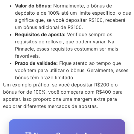
Valor do bônus:
Normalmente, o bônus de
depósito é de 100% até um limite específico, o que
significa que, se você depositar R$100, receberá
um bônus adicional de R$100.
Requisitos de aposta:
Verifique sempre os
requisitos de rollover, que podem variar. Na
Pinnacle, esses requisitos costumam ser mais
favoráveis.
Prazo de validade:
Fique atento ao tempo que
você tem para utilizar o bônus. Geralmente, esses
bônus têm prazo limitado.
Um exemplo prático: se você depositar R$200 e o
bônus for de 100%, você começará com R$400 para
apostar. Isso proporciona uma margem extra para
explorar diferentes mercados de apostas.