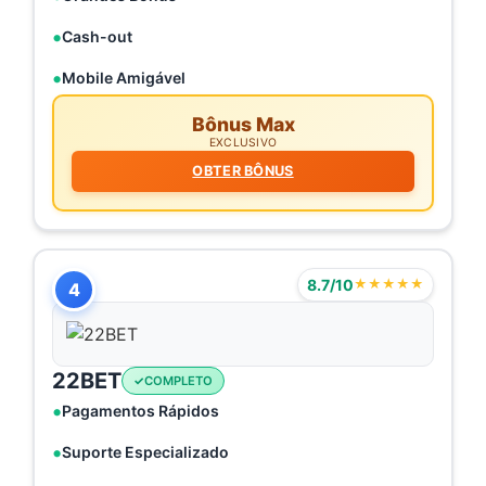
Cash-out
Mobile Amigável
Bônus Max
EXCLUSIVO
OBTER BÔNUS
8.7/10
★★★★★
4
22BET
COMPLETO
Pagamentos Rápidos
Suporte Especializado