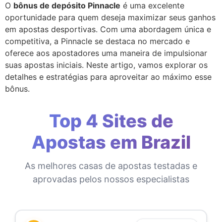
O
bônus de depósito Pinnacle
é uma excelente
oportunidade para quem deseja maximizar seus ganhos
em apostas desportivas. Com uma abordagem única e
competitiva, a Pinnacle se destaca no mercado e
oferece aos apostadores uma maneira de impulsionar
suas apostas iniciais. Neste artigo, vamos explorar os
detalhes e estratégias para aproveitar ao máximo esse
bônus.
Top 4 Sites de
Apostas em Brazil
As melhores casas de apostas testadas e
aprovadas pelos nossos especialistas