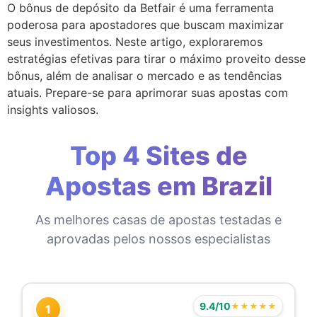
O bônus de depósito da Betfair é uma ferramenta
poderosa para apostadores que buscam maximizar
seus investimentos. Neste artigo, exploraremos
estratégias efetivas para tirar o máximo proveito desse
bônus, além de analisar o mercado e as tendências
atuais. Prepare-se para aprimorar suas apostas com
insights valiosos.
Top 4 Sites de
Apostas em Brazil
As melhores casas de apostas testadas e
aprovadas pelos nossos especialistas
9.4/10
★★★★★
1