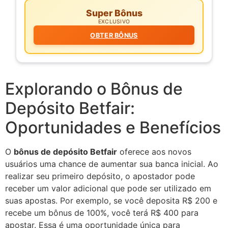
Super Bônus
EXCLUSIVO
OBTER BÔNUS
Explorando o Bônus de
Depósito Betfair:
Oportunidades e Benefícios
O
bônus de depósito Betfair
oferece aos novos
usuários uma chance de aumentar sua banca inicial. Ao
realizar seu primeiro depósito, o apostador pode
receber um valor adicional que pode ser utilizado em
suas apostas. Por exemplo, se você deposita R$ 200 e
recebe um bônus de 100%, você terá R$ 400 para
apostar. Essa é uma oportunidade única para