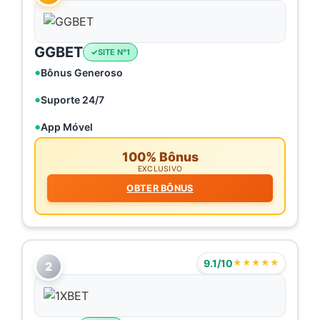
GGBET
SITE N°1
Bônus Generoso
Suporte 24/7
App Móvel
100% Bônus
EXCLUSIVO
OBTER BÔNUS
9.1/10
★★★★★
2