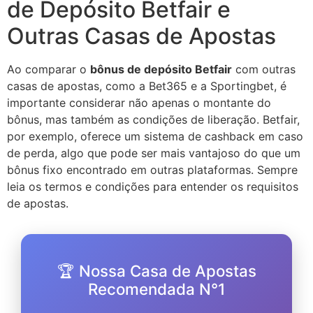
de Depósito Betfair e
Outras Casas de Apostas
Ao comparar o
bônus de depósito Betfair
com outras
casas de apostas, como a Bet365 e a Sportingbet, é
importante considerar não apenas o montante do
bônus, mas também as condições de liberação. Betfair,
por exemplo, oferece um sistema de cashback em caso
de perda, algo que pode ser mais vantajoso do que um
bônus fixo encontrado em outras plataformas. Sempre
leia os termos e condições para entender os requisitos
de apostas.
🏆 Nossa Casa de Apostas
Recomendada N°1