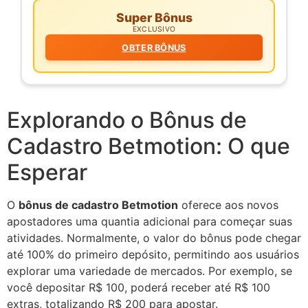
Super Bônus
EXCLUSIVO
OBTER BÔNUS
Explorando o Bônus de
Cadastro Betmotion: O que
Esperar
O
bônus de cadastro Betmotion
oferece aos novos
apostadores uma quantia adicional para começar suas
atividades. Normalmente, o valor do bônus pode chegar
até 100% do primeiro depósito, permitindo aos usuários
explorar uma variedade de mercados. Por exemplo, se
você depositar R$ 100, poderá receber até R$ 100
extras, totalizando R$ 200 para apostar.