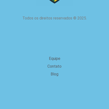
Todos os direitos reservados
©
2025.
Sobre nós
Equipe
Contato
Blog
Jurídica