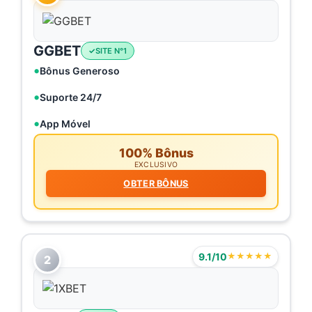
GGBET
SITE N°1
Bônus Generoso
Suporte 24/7
App Móvel
100% Bônus
EXCLUSIVO
OBTER BÔNUS
9.1/10
★★★★★
2