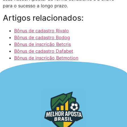
para o sucesso a longo prazo.
Artigos relacionados:
Bônus de cadastro Rivalo
Bônus de cadastro Bodog
Bônus de inscrição Betcris
Bônus de cadastro Dafabet
Bônus de inscrição Betmotion