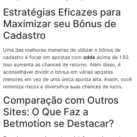
Estratégias Eficazes para
Maximizar seu Bônus de
Cadastro
Uma das melhores maneiras de utilizar o bônus de
cadastro é focar em apostas com
odds
acima de 1.50.
Isso aumenta as chances de retorno. Além disso, é
aconselhável dividir o bônus em várias apostas
menores em vez de uma única aposta alta. Assim, você
minimiza riscos e diversifica suas chances de lucro.
Comparação com Outros
Sites: O Que Faz a
Betmotion se Destacar?