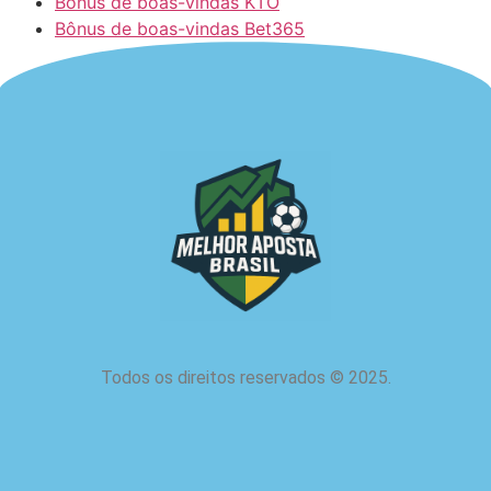
Bônus de boas-vindas KTO
Bônus de boas-vindas Bet365
Todos os direitos reservados
©
2025.