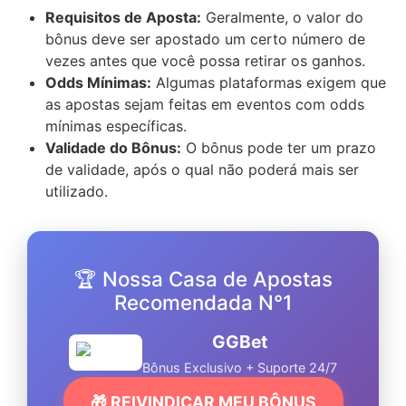
Requisitos de Aposta:
Geralmente, o valor do
bônus deve ser apostado um certo número de
vezes antes que você possa retirar os ganhos.
Odds Mínimas:
Algumas plataformas exigem que
as apostas sejam feitas em eventos com odds
mínimas específicas.
Validade do Bônus:
O bônus pode ter um prazo
de validade, após o qual não poderá mais ser
utilizado.
🏆 Nossa Casa de Apostas
Recomendada N°1
GGBet
Bônus Exclusivo + Suporte 24/7
🎁 REIVINDICAR MEU BÔNUS