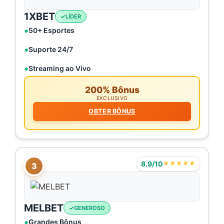
1XBET
LÍDER
50+ Esportes
Suporte 24/7
Streaming ao Vivo
200% Bônus
EXCLUSIVO
OBTER BÔNUS
8.9/10
★★★★★
3
MELBET
GENEROSO
Grandes Bônus