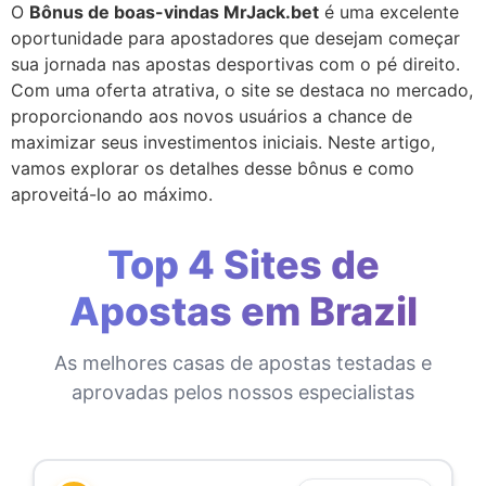
O
Bônus de boas-vindas MrJack.bet
é uma excelente
oportunidade para apostadores que desejam começar
sua jornada nas apostas desportivas com o pé direito.
Com uma oferta atrativa, o site se destaca no mercado,
proporcionando aos novos usuários a chance de
maximizar seus investimentos iniciais. Neste artigo,
vamos explorar os detalhes desse bônus e como
aproveitá-lo ao máximo.
Top 4 Sites de
Apostas em Brazil
As melhores casas de apostas testadas e
aprovadas pelos nossos especialistas