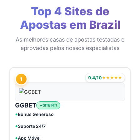
Top 4 Sites de
Apostas em Brazil
As melhores casas de apostas testadas e
aprovadas pelos nossos especialistas
9.4/10
★★★★★
1
GGBET
SITE N°1
Bônus Generoso
Suporte 24/7
App Móvel