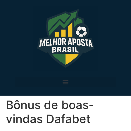
Bônus de boas-
vindas Dafabet