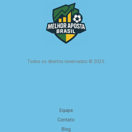
Todos os direitos reservados
©
2025.
Sobre nós
Equipe
Contato
Blog