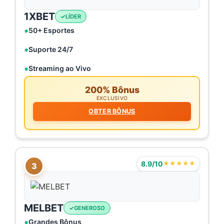
1XBET
LÍDER
50+ Esportes
Suporte 24/7
Streaming ao Vivo
200% Bônus
EXCLUSIVO
OBTER BÔNUS
8.9/10
★★★★★
3
MELBET
GENEROSO
Grandes Bônus