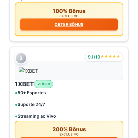
100% Bônus
EXCLUSIVO
OBTER BÔNUS
9.1/10
★★★★★
2
1XBET
LÍDER
50+ Esportes
Suporte 24/7
Streaming ao Vivo
200% Bônus
EXCLUSIVO