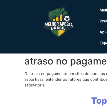
Mel
Pre
Apli
Esp
atraso no pagamen
O atraso no pagamento em sites de apostas 
esportivas, entender os fatores que contribu
satisfatória.
Top