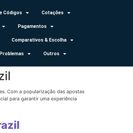
e Códigos
Cotações
Pagamentos
Comparativos & Escolha
& Problemas
Outros
il
res. Com a popularização das apostas
cial para garantir uma experiência
azil