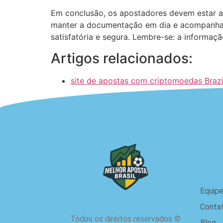
Em conclusão, os apostadores devem estar at
manter a documentação em dia e acompanhar 
satisfatória e segura. Lembre-se: a informaçã
Artigos relacionados:
site de apostas com criptomoedas Brazi
So
Equip
Conta
Todos os direitos reservados
©
Blog