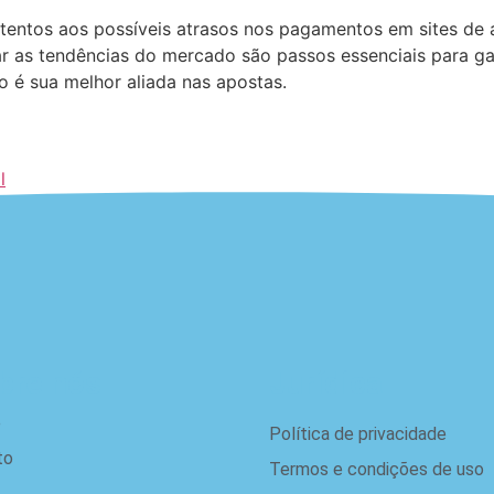
entos aos possíveis atrasos nos pagamentos em sites de a
as tendências do mercado são passos essenciais para gar
o é sua melhor aliada nas apostas.
l
bre nós
Jurídica
e
Política de privacidade
to
Termos e condições de uso