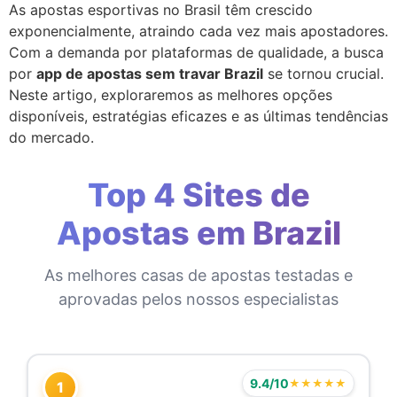
As apostas esportivas no Brasil têm crescido
exponencialmente, atraindo cada vez mais apostadores.
Com a demanda por plataformas de qualidade, a busca
por
app de apostas sem travar Brazil
se tornou crucial.
Neste artigo, exploraremos as melhores opções
disponíveis, estratégias eficazes e as últimas tendências
do mercado.
Top 4 Sites de
Apostas em Brazil
As melhores casas de apostas testadas e
aprovadas pelos nossos especialistas
9.4/10
★★★★★
1