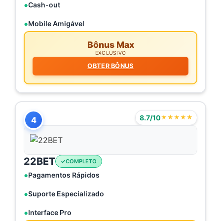
Cash-out
Mobile Amigável
Bônus Max
EXCLUSIVO
OBTER BÔNUS
8.7/10
★★★★★
4
22BET
COMPLETO
Pagamentos Rápidos
Suporte Especializado
Interface Pro