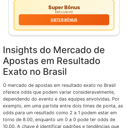
Super Bônus
EXCLUSIVO
OBTER BÔNUS
Insights do Mercado de
Apostas em Resultado
Exato no Brasil
O mercado de apostas em resultado exato no Brasil
oferece odds que podem variar consideravelmente,
dependendo do evento e das equipes envolvidas. Por
exemplo, em uma partida entre dois times de ponta, as
odds para um resultado como 2 a 1 podem estar em
torno de 8.00, enquanto um 0 a 0 pode ter odds de
10.00. A chave é identificar padrões e tendências que