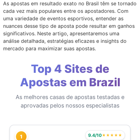
As apostas em resultado exato no Brasil têm se tornado
cada vez mais populares entre os apostadores. Com
uma variedade de eventos esportivos, entender as
nuances desse tipo de aposta pode resultar em ganhos
significativos. Neste artigo, apresentaremos uma
análise detalhada, estratégias eficazes e insights do
mercado para maximizar suas apostas.
Top 4 Sites de
Apostas em Brazil
As melhores casas de apostas testadas e
aprovadas pelos nossos especialistas
9.4/10
★★★★★
1