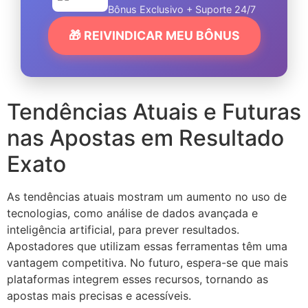
Bônus Exclusivo + Suporte 24/7
🎁 REIVINDICAR MEU BÔNUS
Tendências Atuais e Futuras
nas Apostas em Resultado
Exato
As tendências atuais mostram um aumento no uso de
tecnologias, como análise de dados avançada e
inteligência artificial, para prever resultados.
Apostadores que utilizam essas ferramentas têm uma
vantagem competitiva. No futuro, espera-se que mais
plataformas integrem esses recursos, tornando as
apostas mais precisas e acessíveis.