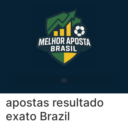
apostas resultado
exato Brazil