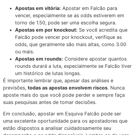
Apostas em vitória:
Apostar em Falcão para
vencer, especialmente se as odds estiverem em
torno de 1.50, pode ser uma escolha segura.
Apostas em por knockout:
Se você acredita que
Falcão pode vencer por knockout, verifique as
odds, que geralmente são mais altas, como 3.00
ou mais.
Apostas em rounds:
Considere apostar quantos
rounds durará a luta, especialmente se Falcão tiver
um histórico de lutas longas.
É importante lembrar que, apesar das análises e
previsões,
todas as apostas envolvem riscos
. Nunca
aposte mais do que você pode perder e sempre faça
suas pesquisas antes de tomar decisões.
Em conclusão, apostar em Esquiva Falcão pode ser
uma excelente oportunidade para os apostadores que
estão dispostos a analisar cuidadosamente seu