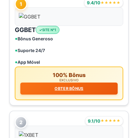
9.4/10
★★★★★
1
GGBET
SITE N°1
Bônus Generoso
Suporte 24/7
App Móvel
100% Bônus
EXCLUSIVO
OBTER BÔNUS
9.1/10
★★★★★
2