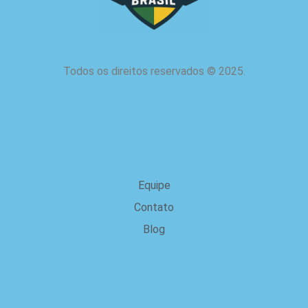
Todos os direitos reservados
©
2025.
Sobre nós
Equipe
Contato
Blog
Jurídica