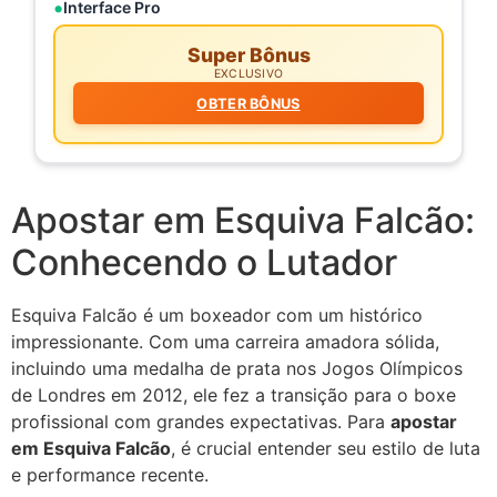
Interface Pro
Super Bônus
EXCLUSIVO
OBTER BÔNUS
Apostar em Esquiva Falcão:
Conhecendo o Lutador
Esquiva Falcão é um boxeador com um histórico
impressionante. Com uma carreira amadora sólida,
incluindo uma medalha de prata nos Jogos Olímpicos
de Londres em 2012, ele fez a transição para o boxe
profissional com grandes expectativas. Para
apostar
em Esquiva Falcão
, é crucial entender seu estilo de luta
e performance recente.