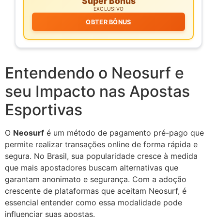
Super Bônus
EXCLUSIVO
OBTER BÔNUS
Entendendo o Neosurf e
seu Impacto nas Apostas
Esportivas
O
Neosurf
é um método de pagamento pré-pago que
permite realizar transações online de forma rápida e
segura. No Brasil, sua popularidade cresce à medida
que mais apostadores buscam alternativas que
garantam anonimato e segurança. Com a adoção
crescente de plataformas que aceitam Neosurf, é
essencial entender como essa modalidade pode
influenciar suas apostas.