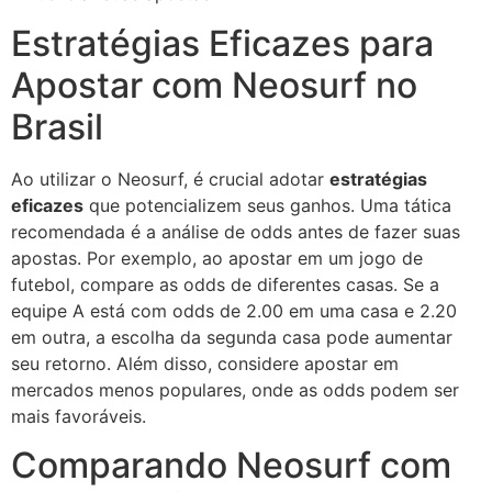
Estratégias Eficazes para
Apostar com Neosurf no
Brasil
Ao utilizar o Neosurf, é crucial adotar
estratégias
eficazes
que potencializem seus ganhos. Uma tática
recomendada é a análise de odds antes de fazer suas
apostas. Por exemplo, ao apostar em um jogo de
futebol, compare as odds de diferentes casas. Se a
equipe A está com odds de 2.00 em uma casa e 2.20
em outra, a escolha da segunda casa pode aumentar
seu retorno. Além disso, considere apostar em
mercados menos populares, onde as odds podem ser
mais favoráveis.
Comparando Neosurf com